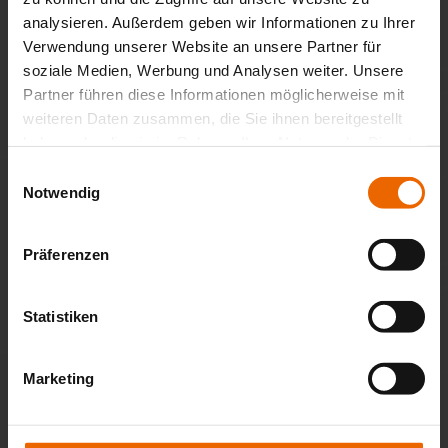
analysieren. Außerdem geben wir Informationen zu Ihrer
Verwendung unserer Website an unsere Partner für
soziale Medien, Werbung und Analysen weiter. Unsere
Partner führen diese Informationen möglicherweise mit
weiteren Daten zusammen, die Sie ihnen bereitgestellt
haben oder die sie im Rahmen Ihrer Nutzung der Dienste
gesammelt haben.
Einwilligungsauswahl
Farben für Lamellen & Rollladen-
Notwendig
Profile
Präferenzen
Statistiken
Marketing