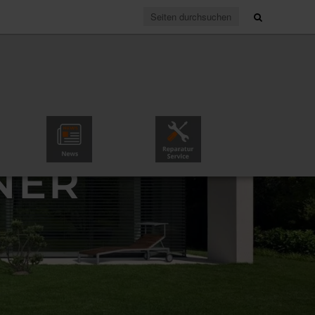
News & Partner
Reparaturservice
NER