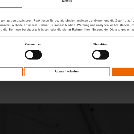
Details
ender Blendschutz
Intelligente Steuerung
gen zu personalisieren, Funktionen für soziale Medien anbieten zu können und die Zugriffe auf
 unserer Website an unsere Partner für soziale Medien, Werbung und Analysen weiter. Unsere Pa
 die Sie ihnen bereitgestellt haben oder die sie im Rahmen Ihrer Nutzung der Dienste gesamme
Präferenzen
Statistiken
r Tag
Winter Tag
Sommer Nacht
Wint
Auswahl erlauben