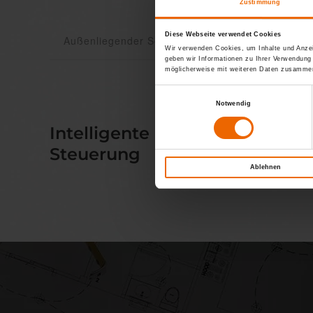
Zustimmung
Diese Webseite verwendet Cookies
Außenliegender Sonnenschutz
Innenlieg
Wir verwenden Cookies, um Inhalte und Anzei
geben wir Informationen zu Ihrer Verwendung
möglicherweise mit weiteren Daten zusammen,
Einwilligungsauswahl
Notwendig
Intelligente
Somme
Steuerung
Ablehnen