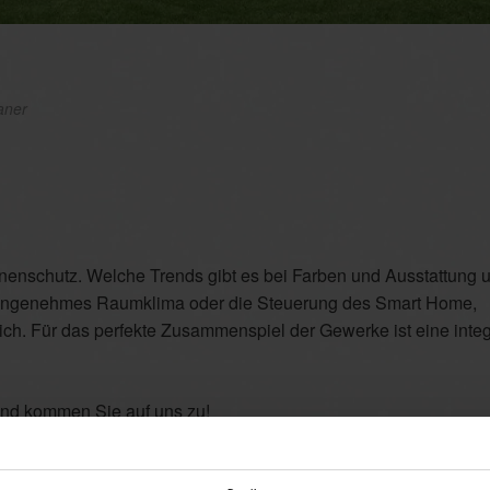
laner
enschutz. Welche Trends gibt es bei Farben und Ausstattung 
b angenehmes Raumklima oder die Steuerung des Smart Home,
lich. Für das perfekte Zusammenspiel der Gewerke ist eine inte
 und kommen Sie auf uns zu!