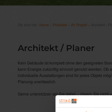
Sie sind hier:
Home
»
Produkte
»
Ihr Projekt
»
Architekt / P
Architekt / Planer
Kein Gebäude ist komplett ohne den geeigneten Sonn
kann Energie zukünftig sinnvoll genutzt werden. O
individuelle Ausstattungen sind für jedes Objekt mög
Planung unerlässlich.
Gerne unterstützen wir Sie dabei – zögern Sie nicht