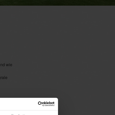
und wie
grale