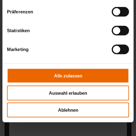
Terrassenbeläge
Reparaturservice
Präferenzen
Termin vereinbaren:
Statistiken
Ich möchte einen Termin vereinbaren, bitte nehmen Sie
zur Abstimmung Kontakt mit mir auf.
Marketing
Nutzung der Kontaktdaten:
Hiermit erkläre ich mich einverstanden dass meine
Kontaktdaten für die weitere Kontaktaufnahme und die
Alle zulassen
Zusendung von Informationsmaterial genutzt werden dürfen.
Ihre Daten werden nicht an Dritte weitergegeben.
Auswahl erlauben
Ablehnen