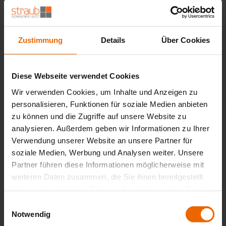
Ich interessiere mich für:
Außenjalousien / Raffstoren
Zustimmung
Details
Über Cookies
Rollladen
Fenster-Markisen
Terrassen-Markisen
Seiten-Markisen
Diese Webseite verwendet Cookies
Pergola-Markisen
Wir verwenden Cookies, um Inhalte und Anzeigen zu
Sonnenschirme
personalisieren, Funktionen für soziale Medien anbieten
Wintergarten-Markisen
zu können und die Zugriffe auf unsere Website zu
Lamellendächer
analysieren. Außerdem geben wir Informationen zu Ihrer
Sonnensegel
Jalousien
Verwendung unserer Website an unsere Partner für
Flächenvorhänge
soziale Medien, Werbung und Analysen weiter. Unsere
Faltstores
Partner führen diese Informationen möglicherweise mit
Rollos
weiteren Daten zusammen, die Sie ihnen bereitgestellt
Funksysteme
haben oder die sie im Rahmen Ihrer Nutzung der Dienste
Zentralsteuerungssysteme
gesammelt haben.
Einwilligungsauswahl
Climatronic®
Notwendig
Insektenschutz