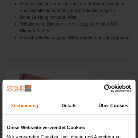
Gehäuse ist pulverbeschichtet d.h. Farbanpassung an
das Gestell des Sonnenschutzproduktes möglich
Hohe Leistung mit 2200 Watt
Schalten und Dimmen in drei Heizstufen mit WMS
Dimmer 0-10 V
Einfache Bedienung per WMS Sender oder Smartphone
Zustimmung
Details
Über Cookies
Diese Webseite verwendet Cookies
Wir verwenden Cookies, um Inhalte und Anzeigen zu