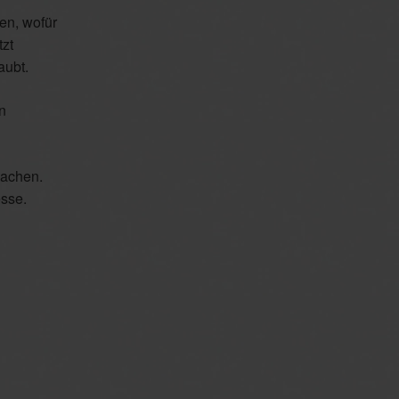
en, wofür
zt
aubt.
n
machen.
sse.