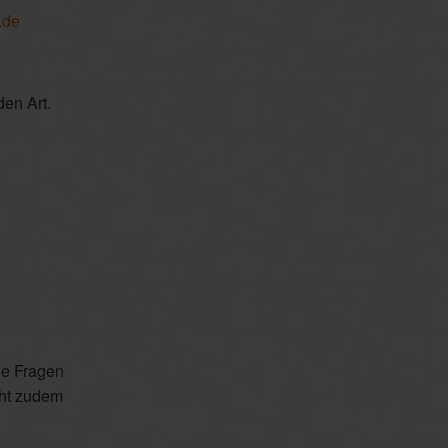
.de
den Art.
Sie Fragen
eht zudem