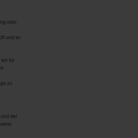
ung oder
üft und an
wir für
ir
ege zu
 und der
nserer