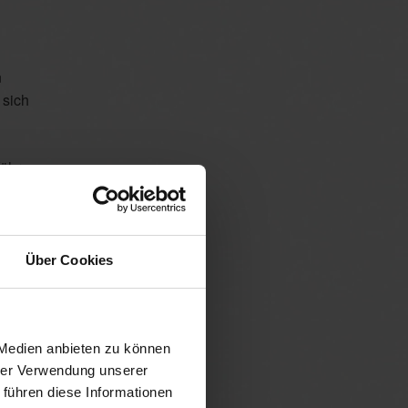
n
 sich
führung
hung, was
rteilung
Über Cookies
 Medien anbieten zu können
glich beim
hrer Verwendung unserer
 führen diese Informationen