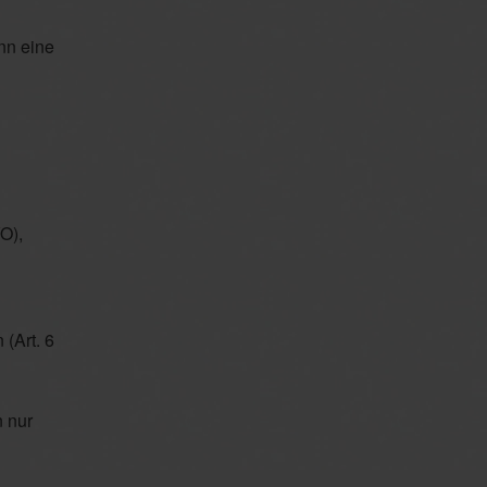
nn eine
O),
(Art. 6
 nur