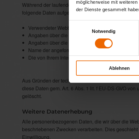
möglicherweise mit weiteren
Während der laufenden Verbindung zur Kommunikati
der Dienste gesammelt habe
folgende Daten aufgezeichnet:
Einwilligungsauswahl
Verwendeter Webbrowser und verwendetes Betri
Notwendig
Angaben über die Webseite von der aus sie uns 
Angaben über die Webseiten, die Sie bei uns auf
Name der angeforderten Datei, ob Datei z.B. übe
Die von Ihrem Internet Service Provider zugewies
Ablehnen
Aus Gründen der technischen Sicherheit, insbesond
diese Daten gem. Art. 6 Abs. 1 lit. f EU-DS-GVO von
gelöscht.
Weitere Datenerhebung
Alle personenbezogenen Daten, die wir über die Webs
beschriebenen Zwecken verarbeiten. Dies geschieht 
Einwilligung.