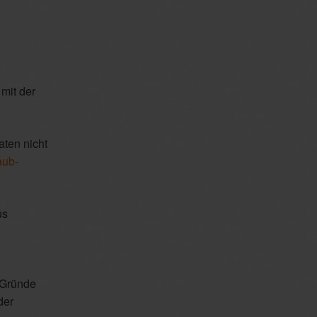
mit der
ten nicht
aub-
us
 Gründe
der