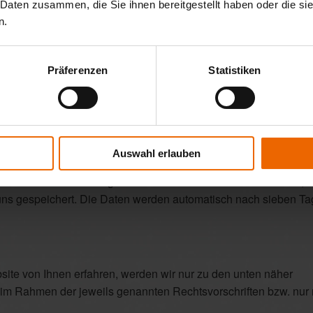
 Daten zusammen, die Sie ihnen bereitgestellt haben oder die s
on zwischen Ihrem Internetbrowser und unserem Webserver w
n.
ebssystem
Präferenzen
Statistiken
besuchen
rufen, das Datum und Uhrzeit des Besuches
rtragen wurde, übertragene Datenmenge
ene IP-Adresse
Auswahl erlauben
ere zur Abwehr von Angriffsversuchen auf unseren Webserver, 
 uns gespeichert. Die Daten werden automatisch nach sieben T
ite von Ihnen erfahren, werden wir nur zu den unten näher
im Rahmen der jeweils genannten Rechtsvorschriften bzw. nur m