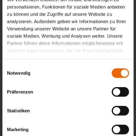
Farben & Stoffe
personalisieren, Funktionen für soziale Medien anbieten
zu können und die Zugriffe auf unsere Website zu
Weitere Informationen
analysieren. Außerdem geben wir Informationen zu Ihrer
Verwendung unserer Website an unsere Partner für
Das könnte Sie auch interessieren
soziale Medien, Werbung und Analysen weiter. Unsere
Partner führen diese Informationen möglicherweise mit
weiteren Daten zusammen, die Sie ihnen bereitgestellt
haben oder die sie im Rahmen Ihrer Nutzung der Dienste
gesammelt haben.
Einwilligungsauswahl
Notwendig
Präferenzen
Statistiken
Marketing