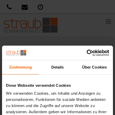
Sie sind hier:
Home
»
News
»
Urlaub Daheim – Lassen Sie sich
im WAREMA Podcast inspirieren
Zustimmung
Details
Über Cookies
Veröffentlicht
9. Juni 2021
am
Urlaub Daheim – Lassen Sie sich im
WAREMA Podcast inspirieren
Diese Webseite verwendet Cookies
Das Leben draußen wird als Ausgleich immer wichtiger und
Wir verwenden Cookies, um Inhalte und Anzeigen zu
Garten, Terrasse oder Balkon gewinnen als Freiraum an
personalisieren, Funktionen für soziale Medien anbieten
Bedeutung. Wer seine Freiflächen möglichst saisonunabhängig
zu können und die Zugriffe auf unsere Website zu
genießen möchte, benötigt dafür den passenden Sonnen- und
analysieren. Außerdem geben wir Informationen zu Ihrer
Wetterschutz. Sie wünschen sich eine eigene kleine Urlaubsoase