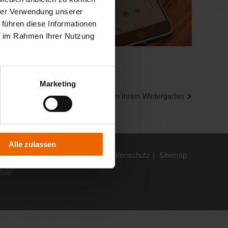
hrer Verwendung unserer
 führen diese Informationen
ie im Rahmen Ihrer Nutzung
Marketing
Nächster
Wohlfühl-Ambiente in Ihrem Wintergarten
Beitrag
Alle zulassen
Impressum
Datenschutz
Sitemap
feld