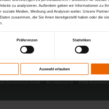
er Heizenergie sparen – im Sommer werden die Räume vor
Website zu analysieren. Außerdem geben wir Informationen zu I
g über eine Batterie lässt sich der Montageort im
r soziale Medien, Werbung und Analysen weiter. Unsere Partner
 Daten zusammen, die Sie ihnen bereitgestellt haben oder die s
n.
ystem (WMS) »
Präferenzen
Statistiken
Auswahl erlauben
raub Sonnenschutz GmbH
Am Hainszaun 8
97828 Marktheiden