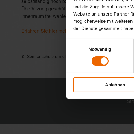
selbstständig hoch bzw. tief. So lässt sich im Wint
und die Zugriffe auf unsere 
Überhitzung geschützt. Durch die Spannungsversorgun
Website an unsere Partner fü
Innenraum frei wählen und einfach durchführen.
möglicherweise mit weiteren
der Dienste gesammelt habe
Erfahren Sie hier mehr über das WAREMA Mobile S
Einwilligungsauswahl
Notwendig
Beitragsnavigation
Vorheriger
Sonnenschutz um die Ecke gedacht!
Beitrag
Ablehnen
St