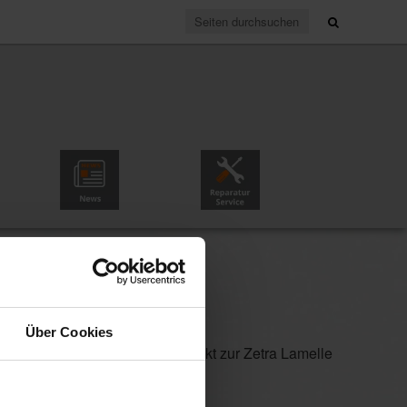
News & Partner
Reparaturservice
ter
Über Cookies
Fassadenbild (passt optisch perfekt zur Zetra Lamelle