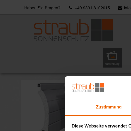
Haben Sie Fragen?
+49 9391 8102015
inf
Ausstellung
Rollladen-Profile
Rollla
Extrem wi
Pr
Do
Zustimmung
A 
fu
Diese Webseite verwendet 