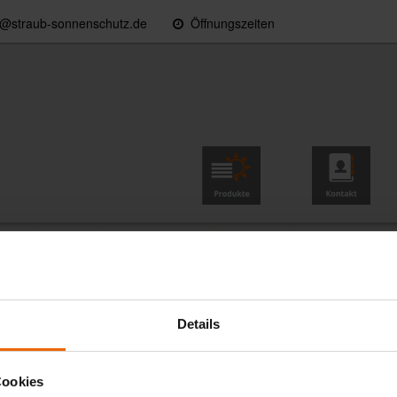
o@straub-sonnenschutz.de
Öffnungszeiten
Konfiguration & Preise
Produkte
Kontakt
denpanzer aus Aluminium
derstandsfähig und langlebig – für mittlere und große Fens
ofilhöhen: 37, 44, 53 und 56 mm
ppelwandig, ausgeschäumt
Details
37, 44, 53 auch in glatter Ausführung möglich für eine cleanes 
̈r Außenjalousien)
Cookies