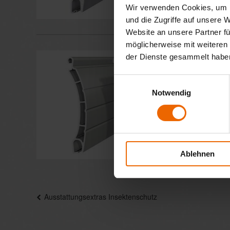
Wir verwenden Cookies, um I
und die Zugriffe auf unsere 
Website an unsere Partner fü
möglicherweise mit weiteren
Rolllad
der Dienste gesammelt habe
Die preis
Einwilligungsauswahl
Pr
Notwendig
Ablehnen
Beitragsnavigation
Ausstattungsextras Insektenschutz