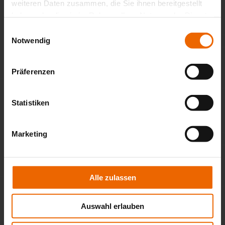
weiteren Daten zusammen, die Sie ihnen bereitgestellt
haben oder die sie im Rahmen Ihrer Nutzung der Dienste
gesammelt haben.
Einwilligungsauswahl
Notwendig
Präferenzen
Statistiken
Wintergarten-Markise Climara D3
Marketing
Alle zulassen
Auswahl erlauben