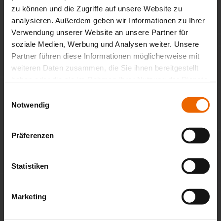
zu können und die Zugriffe auf unsere Website zu
analysieren. Außerdem geben wir Informationen zu Ihrer
Das könnte Sie auch interessieren
Verwendung unserer Website an unsere Partner für
soziale Medien, Werbung und Analysen weiter. Unsere
Partner führen diese Informationen möglicherweise mit
weiteren Daten zusammen, die Sie ihnen bereitgestellt
haben oder die sie im Rahmen Ihrer Nutzung der Dienste
gesammelt haben.
Einwilligungsauswahl
Notwendig
Präferenzen
Statistiken
Marketing