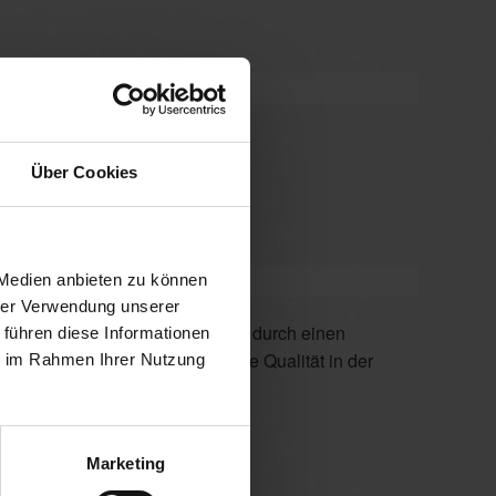
Seitenlänge
yl Lumera Stoffe
Über Cookies
 Medien anbieten zu können
hrer Verwendung unserer
 führen diese Informationen
ie im Rahmen Ihrer Nutzung
Verarbeitung aus.
Marketing