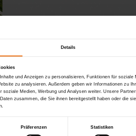
Produktdetails
Standardgrößen und individuelle Form mit bis zu 6 m 
Bespannung über 130 hochwertige Acryl Standard / Acr
Details
Cookies
Produktbeschreibung
nhalte und Anzeigen zu personalisieren, Funktionen für soziale
Website zu analysieren. Außerdem geben wir Informationen zu I
Unter dem Schutz des Summerday Segels können
Summerday Segel zeichnet sich durch einen
r soziale Medien, Werbung und Analysen weiter. Unsere Partner
Sie die schönsten Tage des Jahres noch intensiver
unkomplizierten Aufbau und hohe Qualität in der
 Daten zusammen, die Sie ihnen bereitgestellt haben oder die s
genießen. Relaxen und verweilen Sie ganz einfach
n.
an Ihrem ganz persönlichen Lieblingsplatz. Das
Präferenzen
Statistiken